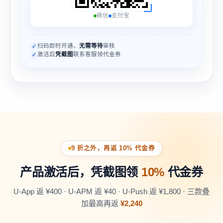
微信
支付宝
扫码即时开通，
无需等待
审核
✓
激活后
凭截图
联系客服领代金券
✓
9 折之外，再返 10% 代金券
产品激活后，凭截图领
10%
代金券
U-App 返 ¥400 · U-APM 返 ¥40 · U-Push 返 ¥1,800 · 三款叠
加最高再返
¥2,240